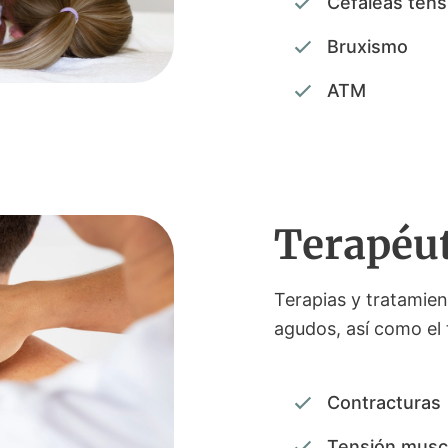
Cefaleas tens
Bruxismo
ATM
Terapéu
Terapias y tratamien
agudos, así como el 
Contracturas
Tensión musc