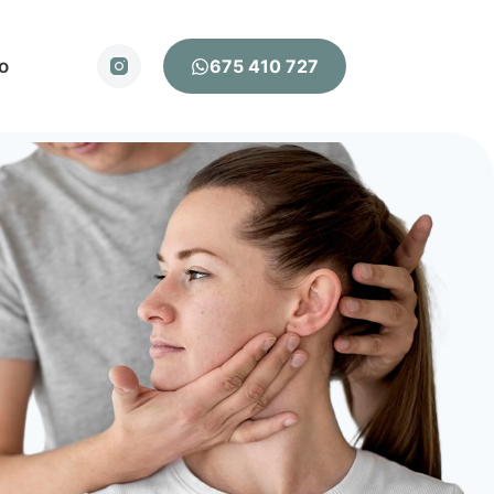
o
675 410 727