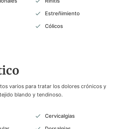
ionales
Rinitis
Estreñimiento
Cólicos
tico
tos varios para tratar los dolores crónicos y
tejido blando y tendinoso.
Cervicalgias
ular
Dorsalgias