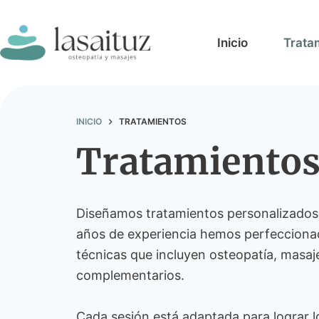
Saltar
al
Inicio
Trata
contenido
INICIO
TRATAMIENTOS
Tratamiento
Diseñamos tratamientos personalizados
años de experiencia hemos perfeccion
técnicas que incluyen osteopatía, masa
complementarios.
Cada sesión está adaptada para lograr l